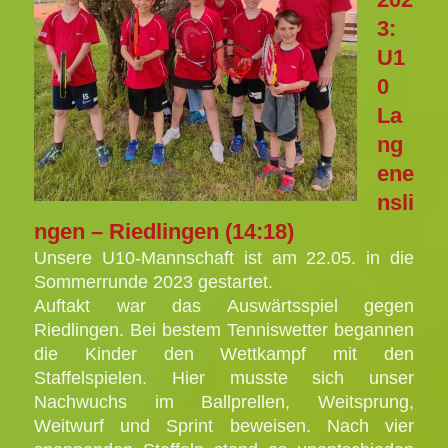
3:
U1
0
La
ng
ene
nsli
ngen – Riedlingen (14:18)
Unsere U10-Mannschaft ist am 22.05. in die
Sommerrunde 2023 gestartet.
Auftakt war das Auswärtsspiel gegen
Riedlingen. Bei bestem Tenniswetter begannen
die Kinder den Wettkampf mit den
Staffelspielen. Hier musste sich unser
Nachwuchs im Ballprellen, Weitsprung,
Weitwurf und Sprint beweisen. Nach vier