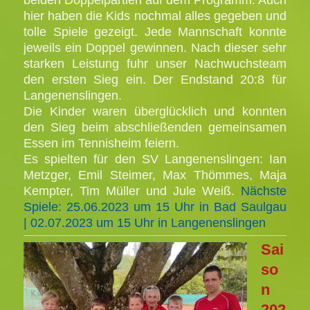
beiden Doppelpartien auf dem Programm. Auch
hier haben die Kids nochmal alles gegeben und
tolle Spiele gezeigt. Jede Mannschaft konnte
jeweils ein Doppel gewinnen. Nach dieser sehr
starken Leistung fuhr unser Nachwuchsteam
den ersten Sieg ein. Der Endstand 20:8 für
Langenenslingen.
Die Kinder waren überglücklich und konnten
den Sieg beim abschließenden gemeinsamen
Essen im Tennisheim feiern.
Es spielten für den SV Langenenslingen: Ian
Metzger, Emil Steimer, Max Thömmes, Maja
Kempter, Tim Müller und Jule Weiß.
Nächste
Spiele: 25.06.2023 um 15 Uhr in Bad Saulgau
|
02.07.2023 um 15 Uhr in Langenenslingen
Sai
so
n
202