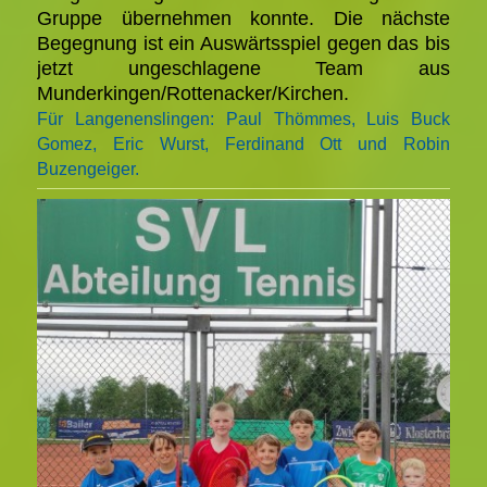
Gruppe übernehmen konnte.
Die nächste
Begegnung ist ein Auswärtsspiel gegen das bis
jetzt ungeschlagene Team aus
Munderkingen/Rottenacker/Kirchen.
Für Langenenslingen:
Paul Thömmes, Luis Buck
Gomez, Eric Wurst, Ferdinand Ott und Robin
Buzengeiger.