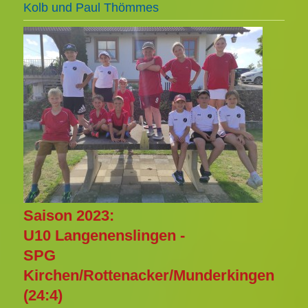
Kolb und Paul Thömmes
Saison 2023:
U10 Langenenslingen -
SPG
Kirchen/Rottenacker/Munderkingen
(24:4)