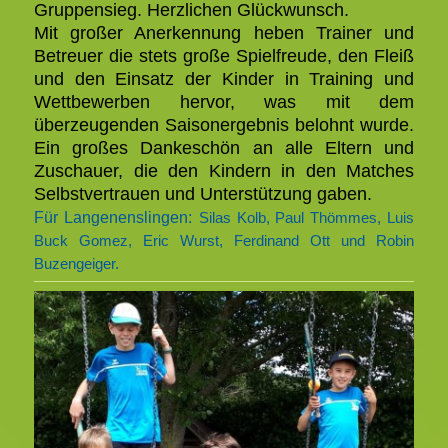
Gruppensieg. Herzlichen Glückwunsch.
Mit großer Anerkennung heben Trainer und
Betreuer die stets große Spielfreude, den Fleiß
und den Einsatz der Kinder in Training und
Wettbewerben hervor, was mit dem
überzeugenden Saisonergebnis belohnt wurde.
Ein großes Dankeschön an alle Eltern und
Zuschauer, die den Kindern in den Matches
Selbstvertrauen und Unterstützung gaben.
Für Langenenslingen:
Silas Kolb, Paul Thömmes, Luis
Buck Gomez, Eric Wurst, Ferdinand Ott und Robin
Buzengeiger.