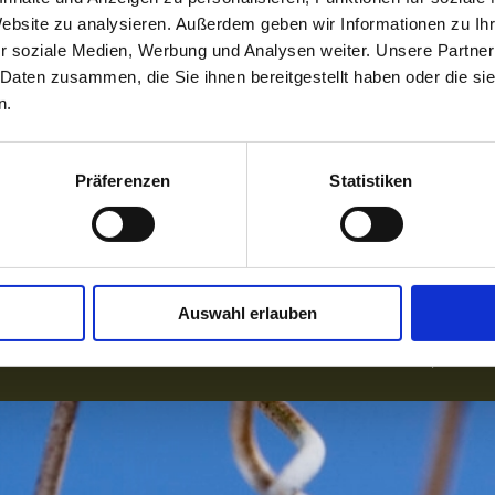
 Mitgliedsbeiträge der Tennisabteilung SV
Website zu analysieren. Außerdem geben wir Informationen zu I
lingen, gültig ab 01.01.2025.
r soziale Medien, Werbung und Analysen weiter. Unsere Partner
 Daten zusammen, die Sie ihnen bereitgestellt haben oder die s
n.
Präferenzen
Statistiken
meantrag / Beitragsordnung
on
|
Sitemap
bteilung SV Langenenslingen 1949 e.V.
Auswahl erlauben
↑