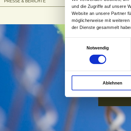
PRESSE & BERICHTE
Hier die
und die Zugriffe auf unsere 
Langenens
Website an unsere Partner fü
möglicherweise mit weiteren
der Dienste gesammelt habe
Einwilligungsauswahl
Notwendig
Aufnah
Druckversi
© 2026 Tennisa
Ablehnen