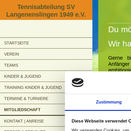
Tennisabteilung SV
Langenenslingen 1949 e.V.
Du mö
Wir h
STARTSEITE
VEREIN
Gerne bi
Anfänger 
TEAMS
ambitioni
Dich auf 
KINDER & JUGEND
Für di
TRAINING KINDER & JUGEND
unser
Ko
TERMINE & TURNIERE
findest 
Zustimmung
Mitglieds
MITGLIEDSCHAFT
Wir sin
Diese Webseite verwendet 
KONTAKT | ANREISE
geldbeute
Wir verwenden Cookies, um I