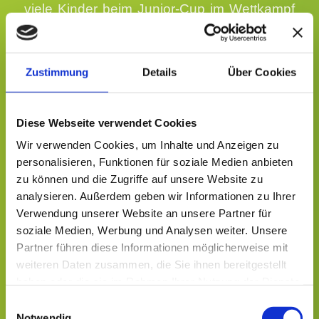
viele Kinder beim Junior-Cup im Wettkampf
um die begehrten Medaillen und tollen
Sachpreise gegeneinander an und zeigten
bei herbstlichem Wetter ihre Fortschritte aus
Zustimmung
Details
Über Cookies
dem Training der vergangenen Saison. Bei
den Kleinsten hatten die Kinder in
zahlreichen Übungen ihre Geschicklichkeit
Diese Webseite verwendet Cookies
und Koordination mit Schläger und Bällen
Wir verwenden Cookies, um Inhalte und Anzeigen zu
sowie ihre Schnelligkeit unter Beweis zu
personalisieren, Funktionen für soziale Medien anbieten
stellen. Natürlich mussten sie auch ihre
zu können und die Zugriffe auf unsere Website zu
erlernten Tennis-Grundschläge möglichst
analysieren. Außerdem geben wir Informationen zu Ihrer
oft, zielgenau und fehlerfrei vorführen.
Verwendung unserer Website an unsere Partner für
Hierbe
soziale Medien, Werbung und Analysen weiter. Unsere
i
Partner führen diese Informationen möglicherweise mit
schnitt
weiteren Daten zusammen, die Sie ihnen bereitgestellt
bei
haben oder die sie im Rahmen Ihrer Nutzung der Dienste
den
gesammelt haben.
Einwilligungsauswahl
Minis
Notwendig