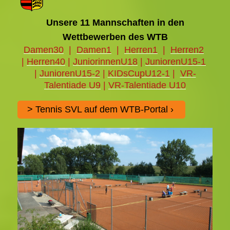
Unsere 11 Mannschaften in den
Wettbewerben des WTB
Damen30
|
Damen1
|
Herren1
|
Herren2
|
Herren40
|
JuniorinnenU18
|
J
uniorenU
15-1
|
JuniorenU15
-2
|
KIDsCupU12-1
|
VR-
Talentiade
U9
|
VR-Talentiade U10
> Tennis SVL auf dem WTB-Portal